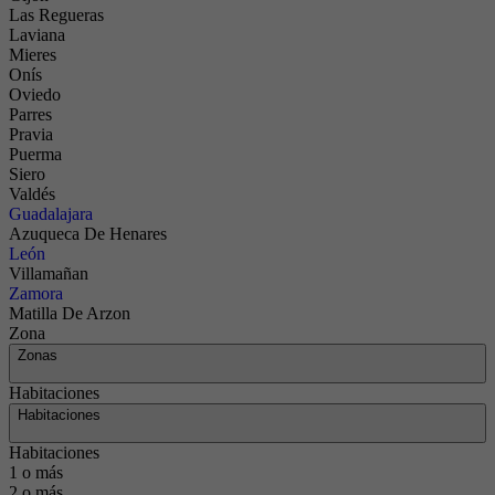
Las Regueras
Laviana
Mieres
Onís
Oviedo
Parres
Pravia
Puerma
Siero
Valdés
Guadalajara
Azuqueca De Henares
León
Villamañan
Zamora
Matilla De Arzon
Zona
Zonas
Habitaciones
Habitaciones
Habitaciones
1 o más
2 o más