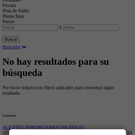
Piscina
Pista de Pádel
Planta Baja
Precio
€
Buscar
Buscador
No hay resultados para su
búsqueda
Por favor reduzca los filtros aplicados para encontrar algún
resultado.
Contacto
AGENTES INMOBILIARIOS DIGITALES
ATENCIÓN POR CITA PREVIA MADRID 28001 – CITA PREVIA