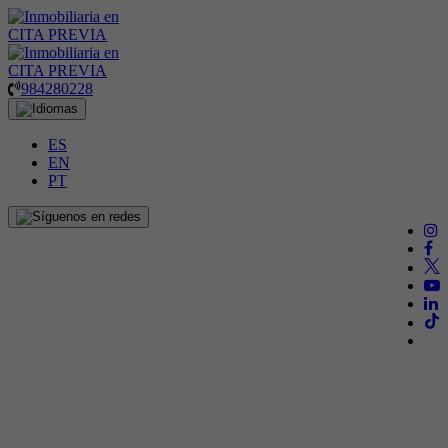
984280228
ES
EN
PT