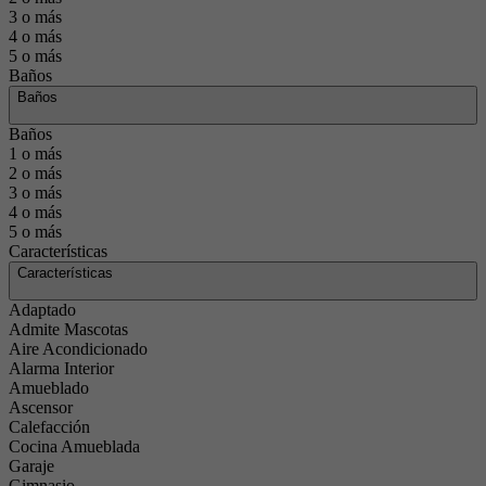
3 o más
4 o más
5 o más
Baños
Baños
Baños
1 o más
2 o más
3 o más
4 o más
5 o más
Características
Características
Adaptado
Admite Mascotas
Aire Acondicionado
Alarma Interior
Amueblado
Ascensor
Calefacción
Cocina Amueblada
Garaje
Gimnasio