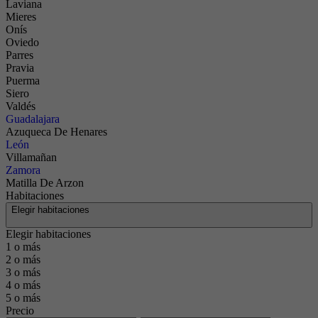
Laviana
Mieres
Onís
Oviedo
Parres
Pravia
Puerma
Siero
Valdés
Guadalajara
Azuqueca De Henares
León
Villamañan
Zamora
Matilla De Arzon
Habitaciones
Elegir habitaciones
Elegir habitaciones
1 o más
2 o más
3 o más
4 o más
5 o más
Precio