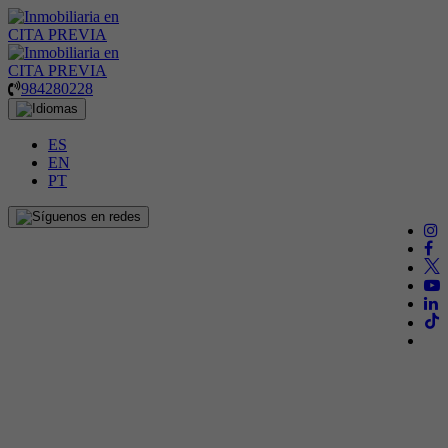
984280228
ES
EN
PT