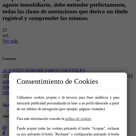
agente inmobiliario, debe entender perfectamente,
todas las clases de anotaciones que deriva un titulo
registral y comprender las mismas.
21
oct.
Ver más
Contacto
AGENTES INMOBILIARIOS DIGITALES
ATENCIÓN POR CITA PREVIA MADRID 28001 – CITA PREVIA
Consentimiento de Cookies
aidcentralita@gmail.com
984280228
698152803
Utilizamos cookies propias y de terceros para fines analíticos y para
mostrarle publicidad personalizada en base a un perfil elaborado a partir
Tus Favoritos
de sus hábitos de navegación (por ejemplo, páginas visitadas).
Síguenos en:
Para más información consulte la
política de cookies
.
Puede aceptar todas las cookies pulsando el botón "Aceptar", rechazar
su uso pulsando el botón "Rechazar" y configurarlas pulsando el botón