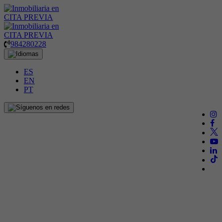
984280228
ES
EN
PT